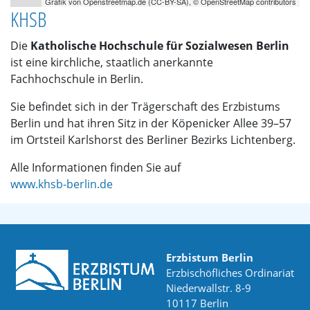
Grafik von
Openstreetmap.de
(
CC-BY-SA
),
© OpenStreetMap contributors
KHSB
Die
Katholische Hochschule für Sozialwesen Berlin
ist eine kirchliche, staatlich anerkannte
Fachhochschule in Berlin.
Sie befindet sich in der Trägerschaft des Erzbistums
Berlin und hat ihren Sitz in der Köpenicker Allee 39–57
im Ortsteil Karlshorst des Berliner Bezirks Lichtenberg.
Alle Informationen finden Sie auf
www.khsb-berlin.de
Erzbistum Berlin
Erzbischöfliches Ordinariat
Niederwallstr. 8-9
10117 Berlin